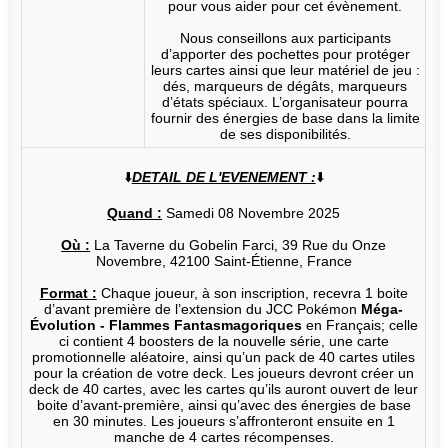
pour vous aider pour cet évènement.
Nous conseillons aux participants
d’apporter des pochettes pour protéger
leurs cartes ainsi que leur matériel de jeu :
dés, marqueurs de dégâts, marqueurs
d’états spéciaux. L’organisateur pourra
fournir des énergies de base dans la limite
de ses disponibilités.
⬇️
DETAIL DE L'EVENEMENT :
⬇️
Quand :
Samedi 08 Novembre 2025
Où :
La Taverne du Gobelin Farci, 39 Rue du Onze
Novembre, 42100 Saint-Étienne, France
Format :
Chaque joueur, à son inscription, recevra 1 boite
d’avant première de l’extension du JCC Pokémon
Méga-
Évolution - Flammes Fantasmagoriques
en Français; celle
ci contient 4 boosters de la nouvelle série, une carte
promotionnelle aléatoire, ainsi qu’un pack de 40 cartes utiles
pour la création de votre deck. Les joueurs devront créer un
deck de 40 cartes, avec les cartes qu’ils auront ouvert de leur
boite d’avant-première, ainsi qu’avec des énergies de base
en 30 minutes. Les joueurs s’affronteront ensuite en 1
manche de 4 cartes récompenses.